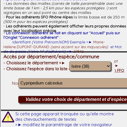
mode
- Les données des mailles
(carrés de taille paramétrable avec une
plein
limite basse de 1 km - 2,5 km pour les espèces protégées -)
sont
écran -
agrégées en un seul point au centre des mailles
-
Pour les adhérents SFO Rhône-Alpes
la limite basse est de 250 m
Touche 'F5'
Facebook
(500 m pour les espèces protégées)
.
si écran
-
Les adhérents peuvent également afficher leurs propres données
blanc !
-)
avec leur localisation précise.
- La connexion adhérent se fait en cliquant sur "Accueil" puis sur
l'Onglet "Connexion adhérent" :
Identifiant
(Votre Prénom.NOM)
Exemple =►
Marie-
Hélène.DUPONT-DURAND
(sans accent sur les majuscules)
et Mot
de de passe
(Votre N° d'adhérent)
=►
27342
Accès par département/espèce/commune
- En cas de problème : =►
Cette adresse e-mail est protégée
contre les robots spammeurs. Vous devez activer le JavaScript
- Choisissez le département =►
pour la visualiser.
- Pour participer à la collecte de données =►
- Choisissez l'espèce dans la liste déroulante
Orchisauvage
- Pour rejoindre notre association =►
Adhésion FFO
Nombre d'espèces observées dans le département : 108
Si cette page apparait tronquée ou qu'elle montre
des chevauchements de textes
=► modifiez le paramètrage de votre navigateur