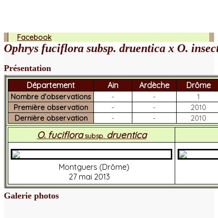
Facebook
Ophrys fuciflora subsp. druentica x O. insec
Présentation
Département
Ain
Ardèche
Drôme
Nombre d'observations
-
-
1
Première observation
-
-
2010
Dernière observation
-
-
2010
O. fuciflora
druentica
subsp.
Montguers (Drôme)
27 mai 2013
Galerie photos