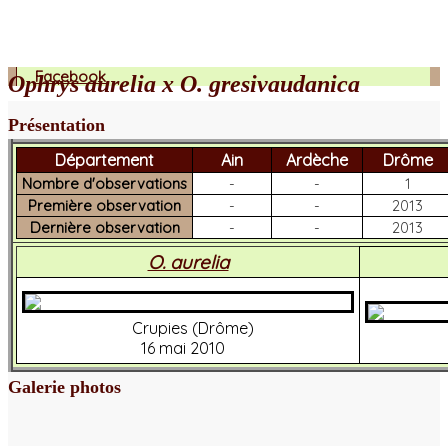
Facebook
Ophrys aurelia x O. gresivaudanica
Présentation
Département
Ain
Ardèche
Drôme
Nombre d'observations
-
-
1
Première observation
-
-
2013
Dernière observation
-
-
2013
O. aurelia
Crupies (Drôme)
16 mai 2010
Galerie photos