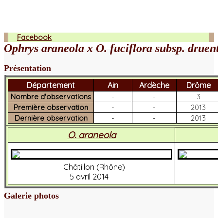
Facebook
Ophrys araneola x O. fuciflora subsp. druen
Présentation
Département
Ain
Ardèche
Drôme
Nombre d'observations
-
-
3
Première observation
-
-
2013
Dernière observation
-
-
2013
O. araneola
Châtillon (Rhône)
5 avril 2014
Galerie photos