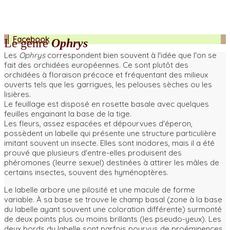
Facebook
Le genre
Ophrys
Les
Ophrys
correspondent bien souvent à l'idée que l'on se
fait des orchidées européennes. Ce sont plutôt des
orchidées à floraison précoce et fréquentant des milieux
ouverts tels que les garrigues, les pelouses sèches ou les
lisières.
Le feuillage est disposé en rosette basale avec quelques
feuilles engainant la base de la tige.
Les fleurs, assez espacées et dépourvues d'éperon,
possèdent un labelle qui présente une structure particulière
imitant souvent un insecte. Elles sont inodores, mais il a été
prouvé que plusieurs d'entre-elles produisent des
phéromones (leurre sexuel) destinées à attirer les mâles de
certains insectes, souvent des hyménoptères.
Le labelle arbore une pilosité et une macule de forme
variable. À sa base se trouve le champ basal (zone à la base
du labelle ayant souvent une coloration différente) surmonté
de deux points plus ou moins brillants (les pseudo-yeux). Les
deux bords du labelle sont parfois pourvus de proéminences