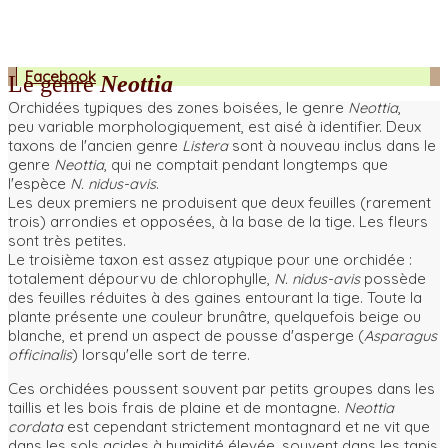
Facebook
Le genre
Neottia
Orchidées typiques des zones boisées, le genre
Neottia
,
peu variable morphologiquement, est aisé à identifier. Deux
taxons de l'ancien genre
Listera
sont à nouveau inclus dans le
genre
Neottia
, qui ne comptait pendant longtemps que
l'espèce
N. nidus-avis
.
Les deux premiers ne produisent que deux feuilles (rarement
trois) arrondies et opposées, à la base de la tige. Les fleurs
sont très petites.
Le troisième taxon est assez atypique pour une orchidée :
totalement dépourvu de chlorophylle,
N. nidus-avis
possède
des feuilles réduites à des gaines entourant la tige. Toute la
plante présente une couleur brunâtre, quelquefois beige ou
blanche, et prend un aspect de pousse d'asperge (
Asparagus
officinalis
) lorsqu'elle sort de terre.
Ces orchidées poussent souvent par petits groupes dans les
taillis et les bois frais de plaine et de montagne.
Neottia
cordata
est cependant strictement montagnard et ne vit que
dans les sols acides à humidité élevée, souvent dans les tapis