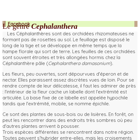
Facebook
Le genre
Cephalanthera
Les Céphalanthères sont des orchidées rhizomateuses ne
formant pas de rosettes au sol. Le feuillage est disposé le
long de la tige et se développe en même temps que la
hampe florale qui sort de terre. Les feuilles de ces orchidées
sont souvent étroites et très allongées hormis chez la
Céphalanthère pâle (
Cephalanthera damasonium
).
Les fleurs, peu ouvertes, sont dépourvues d'éperon et de
nectar. Elles paraissent assez discrètes vues de loin. Pour se
rendre compte de leur délicatesse, il faut les admirer de près
: l'intérieur de la fleur cache un labelle dont l'extrémité est
articulée. La base fixe de ce labelle est appelée hypochile
tandis que l'extrémité, mobile, se nomme épichile.
Ce sont des plantes de sous-bois ou de lisières. En forêt, on
peut les rencontrer dans des endroits très sombres où peu
d'autres plantes arrivent à pousser.
Trois espèces différentes se rencontrent dans notre région.
Toutes peuvent s'hybrider entre-elles, mais les croisements