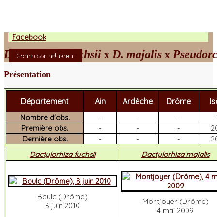
Facebook
Dactylorhiza fuchsii
D. majalis
Pseudorc
x
x
Connexion adhérent
Présentation
Département
Ain
Ardèche
Drôme
Is
Nombre d'obs.
-
-
-
Première obs.
-
-
-
2
Dernière obs.
-
-
-
2
Dactylorhiza fuchsii
Dactylorhiza majalis
Boulc (Drôme)
Montjoyer (Drôme)
8 juin 2010
4 mai 2009