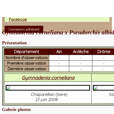
Facebook
Connexion adhérent
Gymnadenia corneliana x Pseudorchis albi
Présentation
Département
Ain
Ardèche
Drôme
Nombre d'observations
-
-
-
Première observation
-
-
-
Dernière observation
-
-
-
Gymnadenia corneliana
Chapareillan (Isere)
Sa
27 juin 2008
Galerie photos