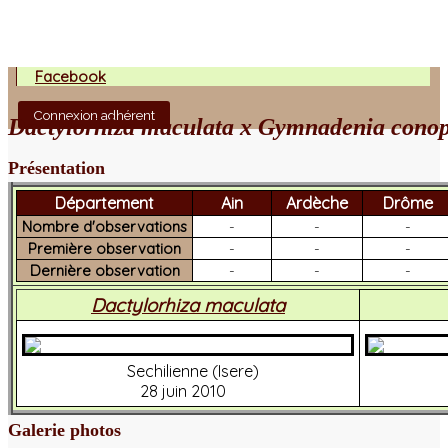
Facebook
Connexion adhérent
Dactylorhiza maculata x Gymnadenia cono
Présentation
Département
Ain
Ardèche
Drôme
Nombre d'observations
-
-
-
Première observation
-
-
-
Dernière observation
-
-
-
Dactylorhiza maculata
Sechilienne (Isere)
28 juin 2010
Galerie photos