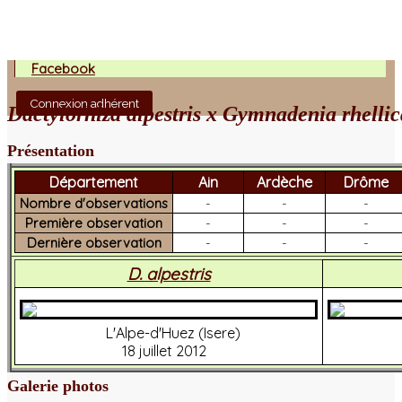
Facebook
Connexion adhérent
Dactylorhiza alpestris x Gymnadenia rhellic
Présentation
Département
Ain
Ardèche
Drôme
Nombre d'observations
-
-
-
Première observation
-
-
-
Dernière observation
-
-
-
D. alpestris
L'Alpe-d'Huez (Isere)
18 juillet 2012
Galerie photos