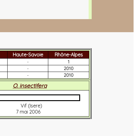
Haute-Savoie
Rhône-Alpes
-
1
-
2010
-
2010
O. insectifera
Vif (Isere)
7 mai 2006