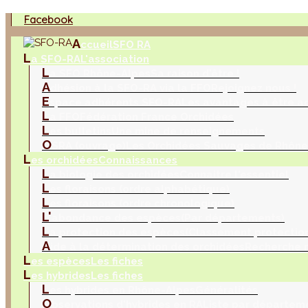
Facebook
A
ccueil
SFO RA
L
a SFO-RA
L'association
L
a SFO Rhône-Alpes
Sa raison d'être !
A
dhésion à la SFO-RA via la FFO
Rejoignez nous !
E
space adhérents SFO-RA
Les avantages à être a
L
a FFO
Fédération France Orchidées
L
es bulletins
Une mine de renseignements
O
SRA (ouvrage)
Les Orchidées Sauvages de Rhône
L
es orchidées
Connaissances
L
a biologie des orchidées
Connaitre l'essentiel
L
es floraisons (ordre alphabétique)
L
es floraisons (ordre chronologique)
L'
abondance des espèces
(Par départements)
L
a protection des espèces
(Classement protection
A
ide à la détermination des orchidées
Recherche m
L
es espèces
Les fiches
L
es hybrides
Les fiches
L
es hybrides en Rhône-Alpes
Généralités
O
bservations d'hybrides en RA
Liste par départem