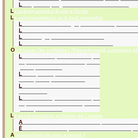
L
es hybrides par genres
Tableaux de sélection
L
a préservation
La Boite à Outils
L
a cartographie
Ce qu'il faut connaitre
L
es activités de cartographie
Qu'est ce que la car
L
a collecte d’observations
Collecter les donnés na
L
es cartographes
Fonctions et rôles
L
es contributions
Bilan et contributeurs
O
ù trouver les orchidées ?
Département, commune et 
L
es espèces par
département
Liste des espèces
par départements
L
es espèces par commune
Liste
des espèces par communes
L
es cartes interactives
Cartes à
la demande
L
es hybrides par
département
Liste des hybrides
par départements
L
e programme
Les activités de l'année
A
ctivités de l'association
Réunions, sorties et inve
É
vènements orchidophiles
La SFO RA a recensé po
A
propos
Quoi de plus à savoir ?