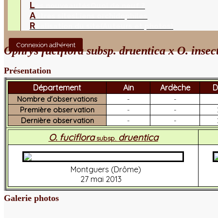
L
es nouveautés
Quoi de neuf ?
A
utres sites
Liens orchidophiles
R
éalisation du site
(Auteurs et photos)
Connexion adhérent
Ophrys fuciflora subsp. druentica x O. insec
Présentation
Département
Ain
Ardèche
D
Nombre d'observations
-
-
Première observation
-
-
Dernière observation
-
-
O. fuciflora
druentica
subsp.
Montguers (Drôme)
27 mai 2013
Galerie photos