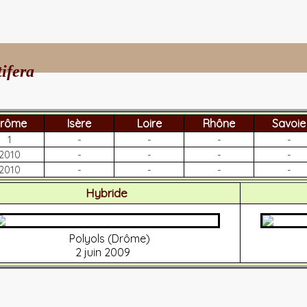
tifera
rôme
Isère
Loire
Rhône
Savoie
1
-
-
-
-
2010
-
-
-
-
2010
-
-
-
-
Hybride
Polyols (Drôme)
2 juin 2009