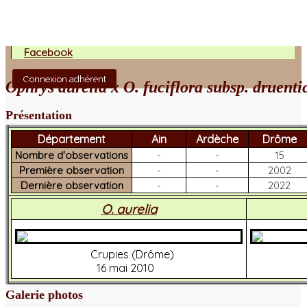
Facebook
Connexion adhérent
Ophrys aurelia x O. fuciflora subsp. druenti
Présentation
Département
Ain
Ardèche
Drôme
Nombre d'observations
-
-
15
Première observation
-
-
2002
Dernière observation
-
-
2022
O. aurelia
Crupies (Drôme)
16 mai 2010
Galerie photos