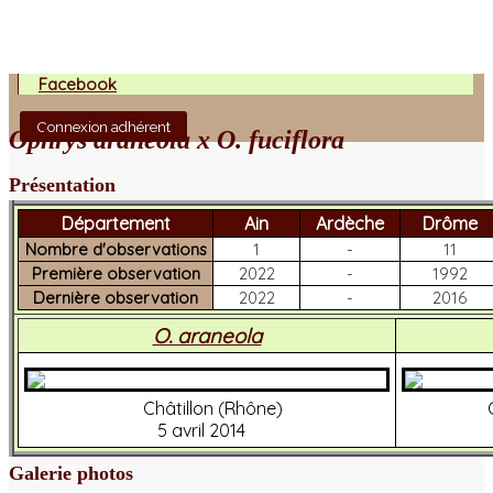
Facebook
Connexion adhérent
Ophrys araneola x O. fuciflora
Présentation
Département
Ain
Ardèche
Drôme
Nombre d'observations
1
-
11
Première observation
2022
-
1992
Dernière observation
2022
-
2016
O. araneola
Châtillon (Rhône)
5 avril 2014
Galerie photos