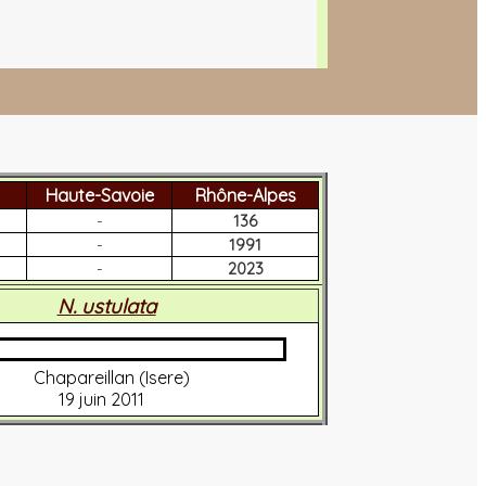
Haute-Savoie
Rhône-Alpes
-
136
-
1991
-
2023
N. ustulata
Chapareillan (Isere)
19 juin 2011