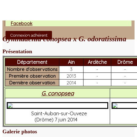
Facebook
Connexion adhérent
Gymnadenia conopsea x G. odoratissima
Présentation
Département
Ain
Ardèche
Drôme
Nombre d'observations
3
-
-
Première observation
2013
-
-
Dernière observation
2014
-
-
G. conopsea
Saint-Auban-sur-Ouveze
(Drôme) 7 juin 2014
Galerie photos