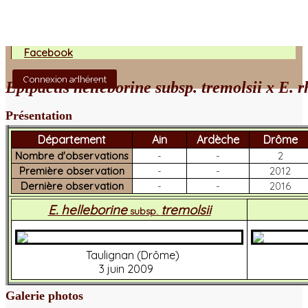
Facebook
Connexion adhérent
Epipactis helleborine subsp. tremolsii x E. 
Présentation
Département
Ain
Ardèche
Drôme
Nombre d'observations
-
-
2
Première observation
-
-
2012
Dernière observation
-
-
2016
E. helleborine
tremolsii
subsp.
Taulignan (Drôme)
3 juin 2009
Galerie photos