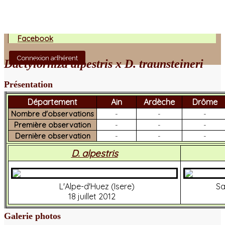
Facebook
Connexion adhérent
Dactylorhiza alpestris x D. traunsteineri
Présentation
Département
Ain
Ardèche
Drôme
Nombre d'observations
-
-
-
Première observation
-
-
-
Dernière observation
-
-
-
D. alpestris
L'Alpe-d'Huez (Isere)
Sa
18 juillet 2012
Galerie photos