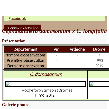
Facebook
Connexion adhérent
Cephalanthera damasonium x C. longifolia
Présentation
Département
Ain
Ardèche
Drôme
Nombre d'observations
-
-
7
Première observation
-
-
1998
Dernière observation
-
-
2019
C. damasonium
Rochefort-Samson (Drôme)
11 mai 2012
Galerie photos