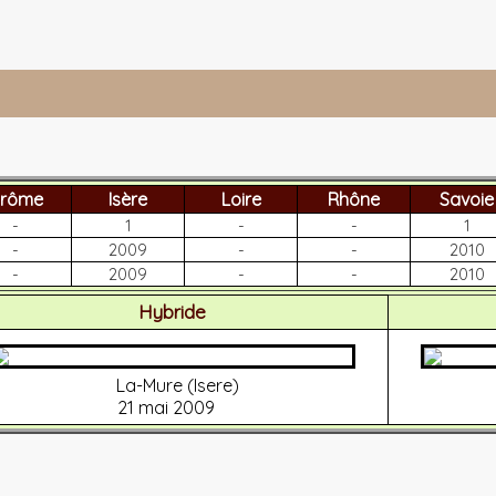
rôme
Isère
Loire
Rhône
Savoie
-
1
-
-
1
-
2009
-
-
2010
-
2009
-
-
2010
Hybride
La-Mure (Isere)
21 mai 2009