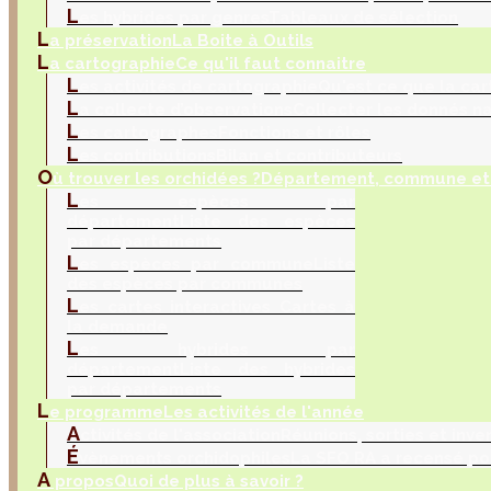
L
es hybrides par genres
Tableaux de sélection
L
a préservation
La Boite à Outils
L
a cartographie
Ce qu'il faut connaitre
L
es activités de cartographie
Qu'est ce que la car
L
a collecte d’observations
Collecter les donnés na
L
es cartographes
Fonctions et rôles
L
es contributions
Bilan et contributeurs
O
ù trouver les orchidées ?
Département, commune et 
L
es espèces par
département
Liste des espèces
par départements
L
es espèces par commune
Liste
des espèces par communes
L
es cartes interactives
Cartes à
la demande
L
es hybrides par
département
Liste des hybrides
par départements
L
e programme
Les activités de l'année
A
ctivités de l'association
Réunions, sorties et inve
É
vènements orchidophiles
La SFO RA a recensé po
A
propos
Quoi de plus à savoir ?