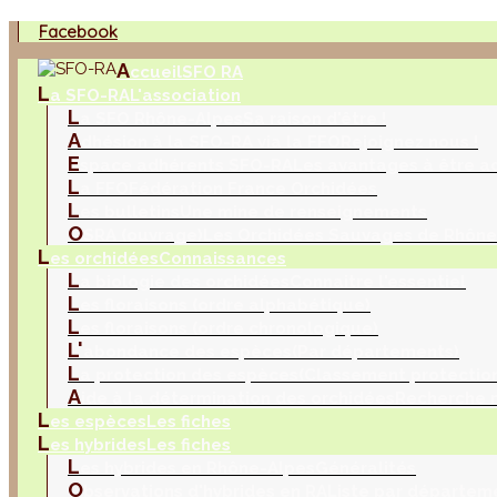
Facebook
A
ccueil
SFO RA
L
a SFO-RA
L'association
L
a SFO Rhône-Alpes
Sa raison d'être !
A
dhésion à la SFO-RA via la FFO
Rejoignez nous !
E
space adhérents SFO-RA
Les avantages à être a
L
a FFO
Fédération France Orchidées
L
es bulletins
Une mine de renseignements
O
SRA (ouvrage)
Les Orchidées Sauvages de Rhône
L
es orchidées
Connaissances
L
a biologie des orchidées
Connaitre l'essentiel
L
es floraisons (ordre alphabétique)
L
es floraisons (ordre chronologique)
L'
abondance des espèces
(Par départements)
L
a protection des espèces
(Classement protection
A
ide à la détermination des orchidées
Recherche m
L
es espèces
Les fiches
L
es hybrides
Les fiches
L
es hybrides en Rhône-Alpes
Généralités
O
bservations d'hybrides en RA
Liste par départem