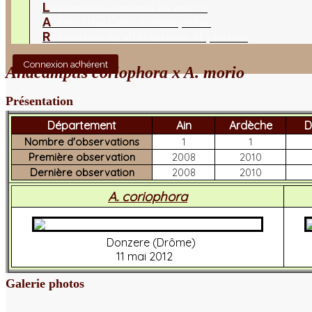
L
es nouveautés
Quoi de neuf ?
A
utres sites
Liens orchidophiles
R
éalisation du site
(Auteurs et photos)
Connexion adhérent
Anacamptis coriophora x A. morio
Présentation
Département
Ain
Ardèche
D
Nombre d'observations
1
1
Première observation
2008
2010
Dernière observation
2008
2010
A. coriophora
Donzere (Drôme)
11 mai 2012
Galerie photos